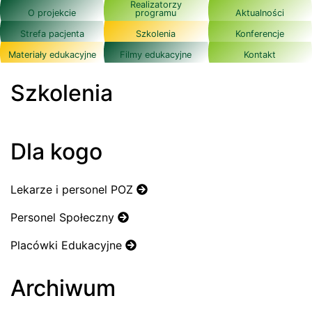
Realizatorzy
O projekcie
programu
Aktualności
Strefa pacjenta
Szkolenia
Konferencje
Materiały edukacyjne
Filmy edukacyjne
Kontakt
Szkolenia
Dla kogo
Lekarze i personel POZ
Personel Społeczny
Placówki Edukacyjne
Archiwum